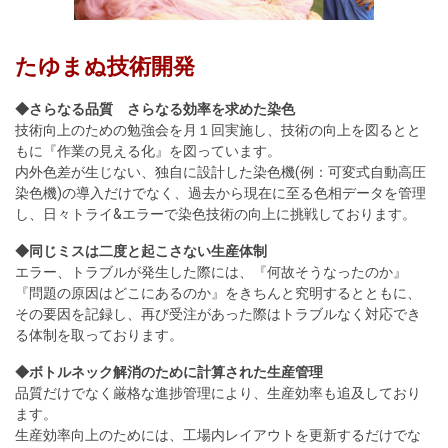
たゆまぬ技術開発
◆さらなる品質 さらなる効率を求めた染色
技術向上のための勉強会を月１回実施し、技術の向上を図るとと
もに『作業の見える化』を図っています。
内外色差が生じない、独自に設計した染色機(例：可変式自動高圧
染色機)の導入だけでなく、過去から現在に至る色相データを管理
し、日々トライ&エラーで染色技術の向上に挑戦しております。
◆同じミスは二度と起こさない生産体制
エラー、トラブルが発生した際には、『何故そうなったのか』
『問題の原因はどこにあるのか』をきちんと究明するとともに、
その要因を記録し、再び受注があった際はトラブルなく対応でき
る体制を取っております。
◆ボトルネック解消のために計算された生産管理
品質だけでなく厳格な進捗管理により、生産効率も追及しており
ます。
生産効率向上のためには、工場内レイアウトを更新するだけでな