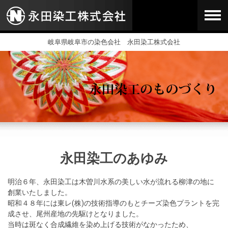
岐阜県岐阜市の染色会社 永田染工株式会社
永田染工のあゆみ
明治６年、永田染工は木曽川水系の美しい水が流れる柳津の地に
創業いたしました。
昭和４８年には東レ(株)の技術指導のもとチーズ染色プラントを完
成させ、尾州産地の先駆けとなりました。
当時は斑なく合成繊維を染め上げる技術がなかったため、